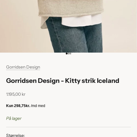
Gå til element 1
Gå til element 2
Gå til element 3
Gorridsen Design
h
Gorridsen Design - Kitty strik Iceland
o
l
Salgspris
1.195,00 kr
d
d
i
På lager
g
o
Størrelse:
p