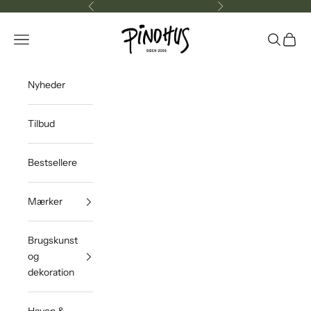
Spring til indhold
Forrige
Næste
Pindhus.dk
Menu
Søg
Indkøb
Nyheder
Tilbud
Bestsellere
Mærker
Brugskunst
og
dekoration