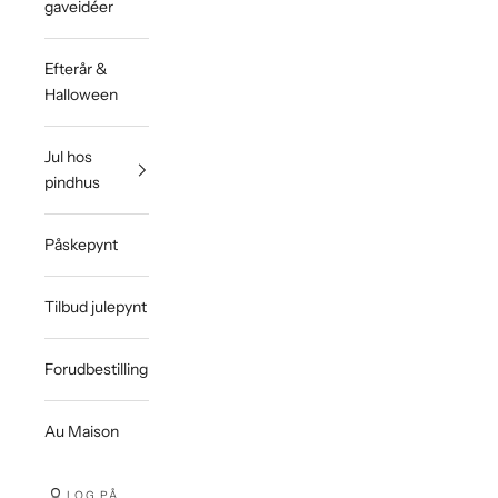
gaveidéer
Efterår &
Halloween
Jul hos
pindhus
Påskepynt
Tilbud julepynt
Forudbestilling
Au Maison
LOG PÅ