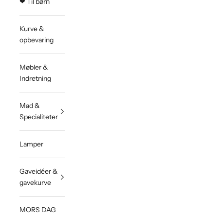
❤︎ Til børn
Kurve &
opbevaring
Møbler &
Indretning
Mad &
Specialiteter
Lamper
Gaveidéer &
gavekurve
MORS DAG