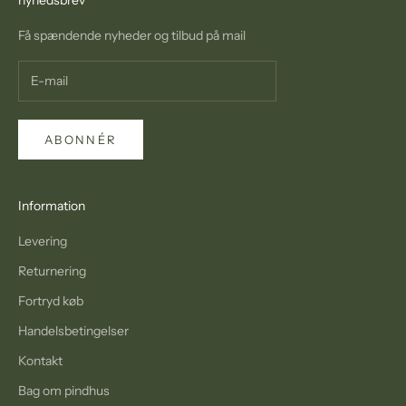
r
o
Få spændende nyheder og tilbud på mail
g
t
i
l
b
ABONNÉR
u
d
p
Information
å
Levering
m
a
Returnering
i
Fortryd køb
l
Handelsbetingelser
Kontakt
Bag om pindhus
MELD